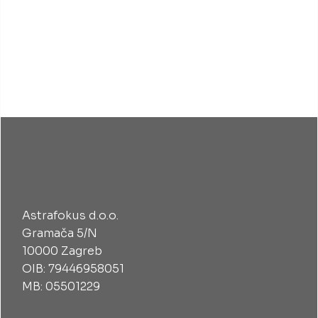
Astrafokus d.o.o.
Gramača 5/N
10000 Zagreb
OIB: 79446958051
MB: 05501229